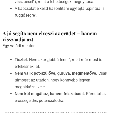
visszaesel”), mint a lehetőségek megnyitása.
A kapcsolat elkezd hasonlítani egyfajta „spirituális
függőségre”.
A jó segítő nem elveszi az erődet – hanem
visszaadja azt
Egy valódi mentor:
Tisztel.
Nem akar „jobbá tenni”, mert már most is
értékesnek lát.
Nem válik pót-szülővé, guruvá, megmentővé.
Csak
támogat az utadon, hogy könnyebb legyen
megbirkózni vele.
Nem köt magához, hanem felszabadít.
Rámutat az
erősségeidre, potenciálodra.