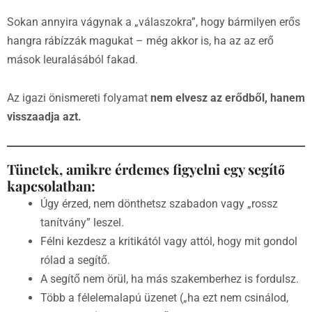
Sokan annyira vágynak a „válaszokra”, hogy bármilyen erős
hangra rábízzák magukat – még akkor is, ha az az erő
mások leuralásából fakad.
Az igazi önismereti folyamat
nem elvesz az erődből, hanem
visszaadja azt.
Tünetek, amikre érdemes figyelni egy segítő
kapcsolatban:
Úgy érzed, nem dönthetsz szabadon vagy „rossz
tanítvány” leszel.
Félni kezdesz a kritikától vagy attól, hogy mit gondol
rólad a segítő.
A segítő nem örül, ha más szakemberhez is fordulsz.
Több a félelemalapú üzenet („ha ezt nem csinálod,