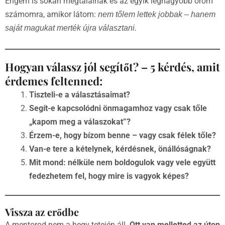
Engem is sokan megtalálnak és az egyik legnagyobb öröm
számomra, amikor látom:
nem tőlem lettek jobbak – hanem
saját magukat merték újra választani.
Hogyan válassz jól segítőt? – 5 kérdés, amit
érdemes feltenned:
Tiszteli-e a választásaimat?
Segít-e kapcsolódni önmagamhoz vagy csak tőle
„kapom meg a válaszokat”?
Érzem-e, hogy bízom benne – vagy csak félek tőle?
Van-e tere a kételynek, kérdésnek, önállóságnak?
Mit mond: nélküle nem boldogulok vagy vele együtt
fedezhetem fel, hogy mire is vagyok képes?
Vissza az erődbe
A mentorod nem a hegy tetején áll.
Ott van melletted az úton