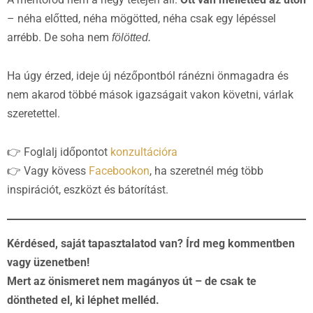
– néha előtted, néha mögötted, néha csak egy lépéssel
arrébb. De soha nem
fölötted.
Ha úgy érzed, ideje új nézőpontból ránézni önmagadra és
nem akarod többé mások igazságait vakon követni, várlak
szeretettel.
👉 Foglalj időpontot
konzultációra
👉 Vagy kövess
Facebookon
, ha szeretnél még több
inspirációt, eszközt és bátorítást.
Kérdésed, saját tapasztalatod van? Írd meg kommentben
vagy üzenetben!
Mert az önismeret nem magányos út – de csak te
döntheted el, ki léphet melléd.