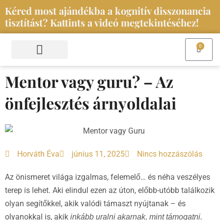
Skip
Kéred most ajándékba a kognitív disszonancia
to
tisztítást? Kattints a videó megtekintéséhez!
content
0
Kosár
Szolgáltatások és események
Iratkozz fel a hírlevelemre
Mentor vagy guru? – Az
önfejlesztés árnyoldalai
Horváth Éva
június 11, 2025
Nincs hozzászólás
Az önismeret világa izgalmas, felemelő… és néha veszélyes
terep is lehet. Aki elindul ezen az úton, előbb-utóbb találkozik
olyan segítőkkel, akik valódi támaszt nyújtanak – és
olyanokkal is, akik
inkább uralni akarnak, mint támogatni.