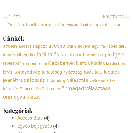
Előző
K
ELŐZŐ
KÖVETKEZŐ
Testi tünetek, amik nem a testedről szólnak
Hogyan állítsd meg a belső kritikust – Valóban a tiéd ez a hang?
Címkék
access bars
access
access alapozó
advent
agyi működés
derű
igen
facilitálás
facilitátor
igen
döntés
elfogadás
harmónia
mentor
Kecskemét
kurzus
kérdés
jelenben lenni
kérdésben
tudatos
könnyedség
lehetőség
tudatos
levés
nyitottság
tudatosság
választás
jelenlét
tudomány
változás
érték
önmagad választása
ítélkezés
önbecsülés
önismeret
önmegvalósítás
Kategóriák
Access Bars
(4)
Egyéb bejegyzés
(4)