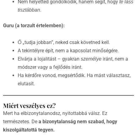
Nem helyetted gondolkodik, hanem segít, hogy
te láss
.
tisztábban
Guru (a torzult értelemben):
Ő „tudja jobban”, neked csak követned kell.
A tekintélyre épít, nem a kapcsolat minőségére.
Elvárja a lojalitást – gyakran
iránt, nem a
személye
módszer vagy a fejlődés iránt.
Ha kérdőre vonod, megsértődik. Ha mást választasz,
elutasít.
Miért veszélyes ez?
Mert ha elbizonytalanodsz, nyitottabbá válsz. Ez
természetes. De
a bizonytalanság nem szabad, hogy
kiszolgáltatottá tegyen.