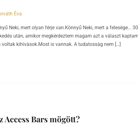
orváth Éva
nnyű Neki, mert olyan férje van.Könnyű Neki, mert a felesège… 
zekedés után, amikor megkérdeztem magam azt a választ kaptam,
voltak kihívàsok.Most is vannak. A tudatossàg nem […]
z Access Bars mögött?