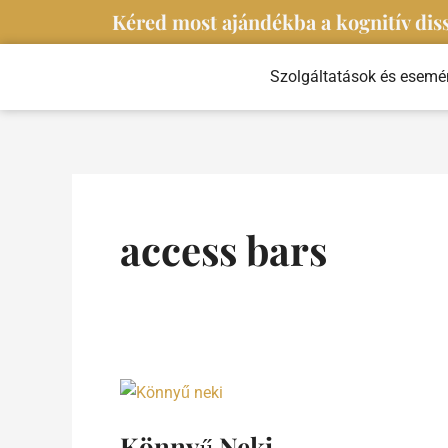
Skip
Kéred most ajándékba a kognitív diss
to
content
Szolgáltatások és esemé
access bars
Könnyű
Neki…
Könnyű Neki…