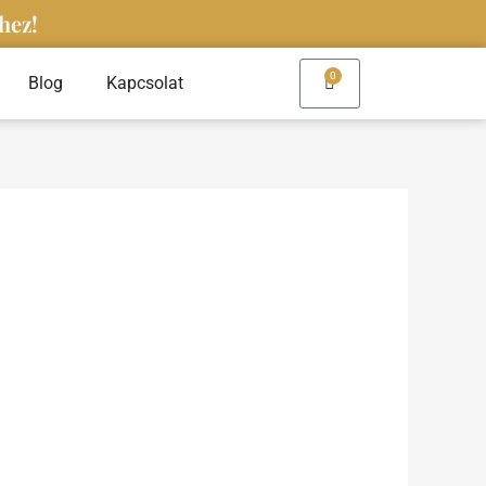
hez!
0
Kosár
Blog
Kapcsolat