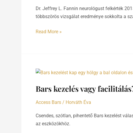
Bars
Dr. Jeffrey L. Fannin neurológust felkérték 2
mögött?
többszörös vizsgálat eredménye sokkolta a sz
Read More »
Bars
kezelés
Bars kezelés vagy facilitálás
vagy
facilitálás?
Access Bars
/
Horváth Éva
Csendes, szótlan, pihentető Bars kezelést vál
az eszközökhöz.