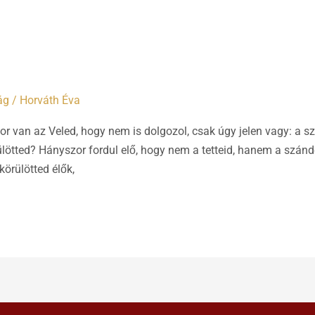
ág
/
Horváth Éva
r van az Veled, hogy nem is dolgozol, csak úgy jelen vagy: a sze
rülötted? Hányszor fordul elő, hogy nem a tetteid, hanem a sz
körülötted élők,