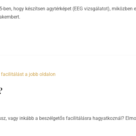
015-ben, hogy készítsen agytérképet (EEG vizsgálatot), miközben
akembert.
?
assz, vagy inkább a beszélgetős facilitálásra hagyatkoznál? El