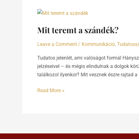
Mit
teremt
Mit teremt a szándék?
a
szándék?
Leave a Comment
/
Kommunikáció
,
Tudatoss
Tudatos jelenlét, ami valóságot formál Hányszo
jelzéseivel – és mégis elindulnak a dolgok kö
találkozol ilyenkor? Mit vesznek észre rajtad a 
Read More »