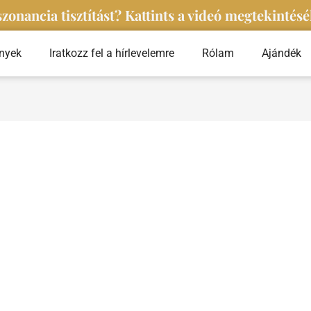
zonancia tisztítást? Kattints a videó megtekintésé
nyek
Iratkozz fel a hírlevelemre
Rólam
Ajándék