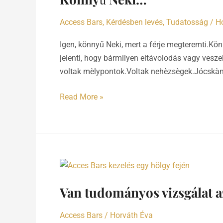
Access Bars
,
Kérdésben levés
,
Tudatosság
/
H
Igen, könnyű Neki, mert a férje megteremti.Kö
jelenti, hogy bármilyen eltávolodás vagy ves
voltak mèlypontok.Voltak nehèzsègek.Jócskàn 
Read More »
Van
tudományos
Van tudományos vizsgálat a
vizsgálat
az
Access Bars
/
Horváth Éva
Access