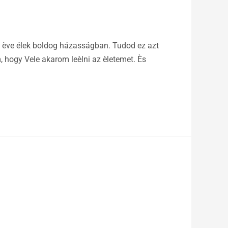
30 ève élek boldog házasságban. Tudod ez azt
 hogy Vele akarom leèlni az èletemet. Ès