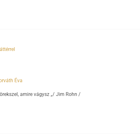
orváth Éva
törekszel, amire vágysz „/ Jim Rohn /