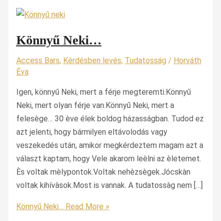
Könnyű Neki…
Access Bars
,
Kérdésben levés
,
Tudatosság
/
Horváth
Éva
Igen, könnyű Neki, mert a férje megteremti.Könnyű
Neki, mert olyan férje van.Könnyű Neki, mert a
felesège… 30 ève élek boldog házasságban. Tudod ez
azt jelenti, hogy bármilyen eltávolodás vagy
veszekedés után, amikor megkérdeztem magam azt a
választ kaptam, hogy Vele akarom leèlni az èletemet.
Ès voltak mèlypontok.Voltak nehèzsègek.Jócskàn
voltak kihívàsok.Most is vannak. A tudatossàg nem […]
Könnyű Neki…
Read More »