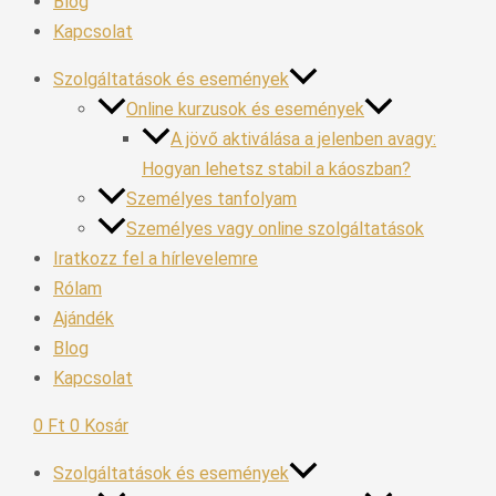
Blog
Kapcsolat
Szolgáltatások és események
Online kurzusok és események
A jövő aktiválása a jelenben avagy:
Hogyan lehetsz stabil a káoszban?
Személyes tanfolyam
Személyes vagy online szolgáltatások
Iratkozz fel a hírlevelemre
Rólam
Ajándék
Blog
Kapcsolat
0
Ft
0
Kosár
Szolgáltatások és események