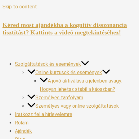
Skip to content
Kéred most ajándékba a kognitív disszonancia
tisztítást? Kattints a videó megtekintéséhez!
Szolgáltatások és események
Online kurzusok és események
A jövő aktiválása a jelenben avagy:
Hogyan lehetsz stabil a káoszban?
Személyes tanfolyam
Személyes vagy online szolgáltatások
Iratkozz fel a hírlevelemre
Rólam
Ajándék