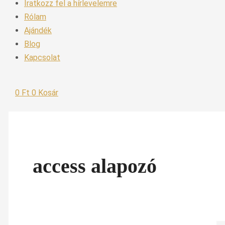
Iratkozz fel a hírlevelemre
Rólam
Ajándék
Blog
Kapcsolat
0
Ft
0
Kosár
access alapozó