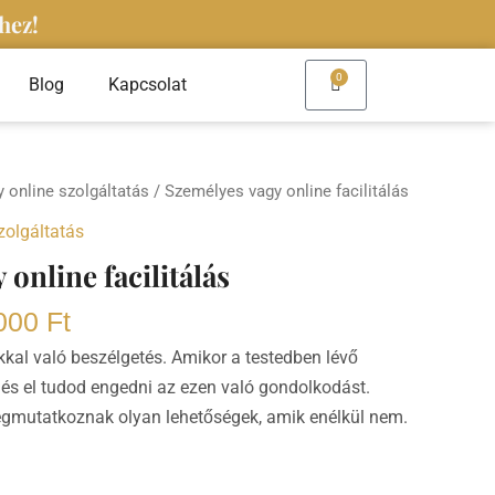
hez!
0
Kosár
Blog
Kapcsolat
 online szolgáltatás
/ Személyes vagy online facilitálás
zolgáltatás
online facilitálás
000
Ft
okkal való beszélgetés. Amikor a testedben lévő
s el tudod engedni az ezen való gondolkodást.
megmutatkoznak olyan lehetőségek, amik enélkül nem.