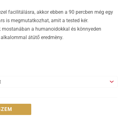
el facilitálásra, akkor ebben a 90 percben még egy
ars is megmutatkozhat, amit a tested kér.
k mostanában a humanoidokkal és könnyeden
n alkalommal átütő eredmèny.
SZEM