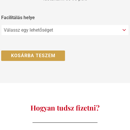
Személyes
Facilitálás helye
vagy
online
facilitálás
mennyiség
KOSÁRBA TESZEM
Hogyan tudsz fizetni?