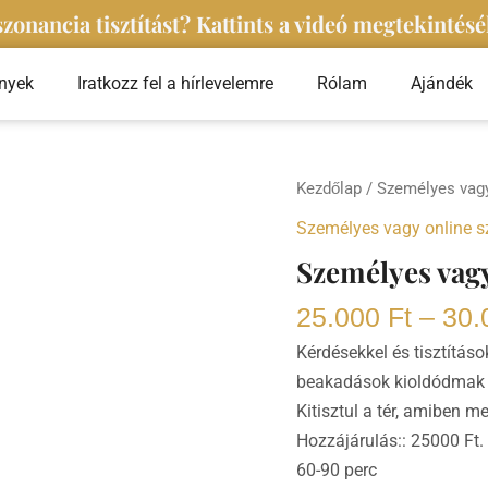
zonancia tisztítást? Kattints a videó megtekintésé
nyek
Iratkozz fel a hírlevelemre
Rólam
Ajándék
Személyes
Kezdőlap
/
Személyes vagy
vagy
Személyes vagy online s
online
Személyes vagy 
facilitálás
mennyiség
25.000
Ft
–
30.
Kérdésekkel és tisztítás
beakadások kioldódmak é
Kitisztul a tér, amiben 
Hozzájárulás:: 25000 Ft.
60-90 perc