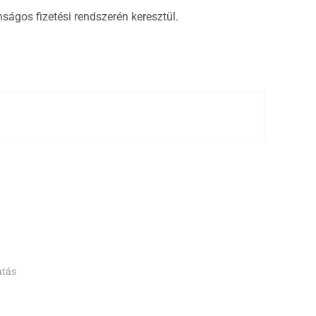
ságos fizetési rendszerén keresztül.
atás