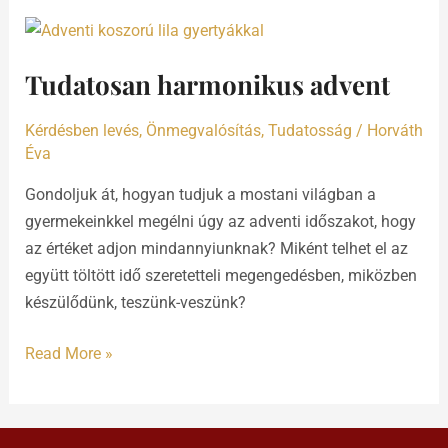
Tudatosan
harmonikus
Tudatosan harmonikus advent
advent
Kérdésben levés
,
Önmegvalósítás
,
Tudatosság
/
Horváth
Éva
Gondoljuk át, hogyan tudjuk a mostani világban a
gyermekeinkkel megélni úgy az adventi időszakot, hogy
az értéket adjon mindannyiunknak? Miként telhet el az
együtt töltött idő szeretetteli megengedésben, miközben
készülődünk, teszünk-veszünk?
Read More »