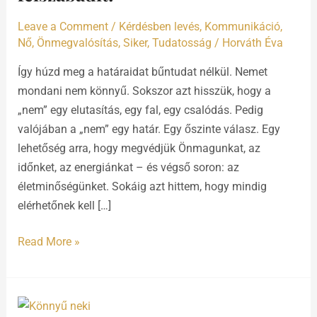
felszabadít!
Leave a Comment
/
Kérdésben levés
,
Kommunikáció
,
Nő
,
Önmegvalósítás
,
Siker
,
Tudatosság
/
Horváth Éva
Így húzd meg a határaidat bűntudat nélkül. Nemet
mondani nem könnyű. Sokszor azt hisszük, hogy a
„nem” egy elutasítás, egy fal, egy csalódás. Pedig
valójában a „nem” egy határ. Egy őszinte válasz. Egy
lehetőség arra, hogy megvédjük Önmagunkat, az
időnket, az energiánkat – és végső soron: az
életminőségünket. Sokáig azt hittem, hogy mindig
elérhetőnek kell […]
Read More »
Könnyű