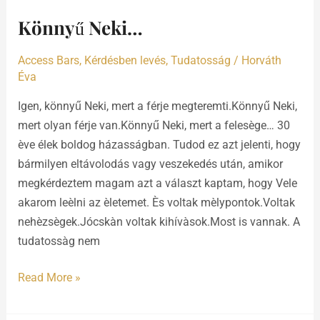
Neki…
Könnyű Neki…
Access Bars
,
Kérdésben levés
,
Tudatosság
/
Horváth
Éva
Igen, könnyű Neki, mert a férje megteremti.Könnyű Neki,
mert olyan férje van.Könnyű Neki, mert a felesège… 30
ève élek boldog házasságban. Tudod ez azt jelenti, hogy
bármilyen eltávolodás vagy veszekedés után, amikor
megkérdeztem magam azt a választ kaptam, hogy Vele
akarom leèlni az èletemet. Ès voltak mèlypontok.Voltak
nehèzsègek.Jócskàn voltak kihívàsok.Most is vannak. A
tudatossàg nem
Read More »