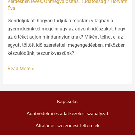
Kérdésben levés
,
Önmegvalósítás
,
Tudatosság
/
Horváth
Éva
Gondoljuk át, hogyan tudjuk a mostani világban a
gyermekeinkkel megélni úgy az adventi időszakot, hogy
az értéket adjon mindannyiunknak? Miként telhet el az
együtt töltött idő szeretetteli megengedésben, miközben
készülődünk, teszünk-veszünk?
Read More »
Kapcsolat
Adatvédelmi és adatkezelési szabályzat
Általános szerződési feltételek