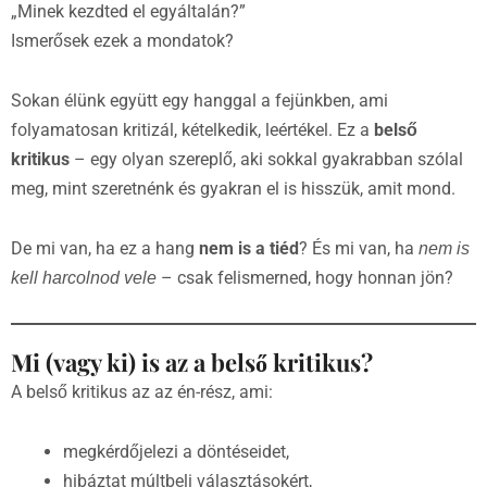
„Minek kezdted el egyáltalán?”
Ismerősek ezek a mondatok?
Sokan élünk együtt egy hanggal a fejünkben, ami
folyamatosan kritizál, kételkedik, leértékel. Ez a
belső
kritikus
– egy olyan szereplő, aki sokkal gyakrabban szólal
meg, mint szeretnénk és gyakran el is hisszük, amit mond.
De mi van, ha ez a hang
nem is a tiéd
? És mi van, ha
nem is
– csak felismerned, hogy honnan jön?
kell harcolnod vele
Mi (vagy ki) is az a belső kritikus?
A belső kritikus az az én-rész, ami:
megkérdőjelezi a döntéseidet,
hibáztat múltbeli választásokért,