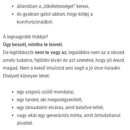
állandóan a „tökéletességet” keresi,
és gyakran gátol abban, hogy kilépj a
komfortzónádból.
A legnagyobb trükkje?
Úgy beszél, mintha te lennél.
De legtöbbször
nem te vagy az
, legalábbis nem az a részed
amely tudatos, fejlődni kíván és azt szeretné, hogy jól érezd
magad. Nem a belső intuíciód ami segít a jó úton haladni.
Ehelyett könnyen lehet:
egy szigorú szülő mondatai,
egy tanáré, aki megszégyenített,
egy társadalmi elvárás, amit belsővé tettél,
vagy akár egy generációs minta, amit öntudatlanul
átvettél.