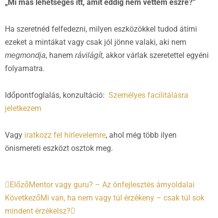
„Mi más lehetséges itt, amit eddig nem vettem észre?”
Ha szeretnéd felfedezni, milyen eszközökkel tudod átírni
ezeket a mintákat vagy csak jól jönne valaki, aki nem
, hanem
, akkor várlak szeretettel egyéni
megmondja
rávilágít
folyamatra.
Időpontfoglalás, konzultáció:
Személyes facilitálásra
jeletkezem
Vagy
iratkozz fel hírlevelemre
, ahol még több ilyen
önismereti eszközt osztok meg.
Előző
Következő
Előző
Mentor vagy guru? – Az önfejlesztés árnyoldalai
Következő
Mi van, ha nem vagy túl érzékeny – csak túl sok
mindent érzékelsz?