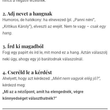
nincs a negatív érzésnek.
2. Adj nevet a hangnak
Humoros, de hatékony: ha elnevezed (pl. „Panni néni”,
„Kritikus Károly”), elveszti az erejét. Nem te vagy –
csak egy
hang.
3. Írd ki magadból
Fogj egy papírt és írd le, mit mond ez a hang. Aztán válaszolj
neki úgy, ahogy egy jó barátodnak válaszolnál.
4. Cseréld le a kérdést
Ahelyett, hogy azt kérdezed:
,
„Miért nem vagyok elég jó?”
kérdezd meg:
„Mi az a nézőpont, amit ha elengednék, végre
könnyedséget választhatnék?”