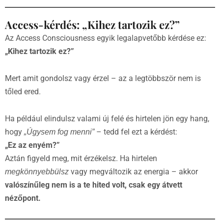
Access-kérdés: „Kihez tartozik ez?”
Az Access Consciousness egyik legalapvetőbb kérdése ez:
„
Kihez tartozik ez
?”
Mert amit gondolsz vagy érzel – az a legtöbbször nem is
tőled ered.
Ha például elindulsz valami új felé és hirtelen jön egy hang,
hogy
– tedd fel ezt a kérdést:
„Úgysem fog menni”
„Ez az enyém?”
Aztán figyeld meg, mit érzékelsz. Ha hirtelen
vagy megváltozik az energia – akkor
megkönnyebbülsz
valószínűleg nem is a te hited volt, csak egy átvett
nézőpont.