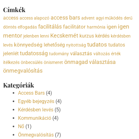
Címkék
access bars
access
access alapozó
advent
agyi működés
derű
igen
facilitálás
facilitátor
igen
döntés
elfogadás
harmónia
mentor
Kecskemét
kurzus
kérdés
jelenben lenni
kérdésben
tudatos
könnyedség
lehetőség
tudatos
levés
nyitottság
tudatosság
választás
jelenlét
tudomány
változás
érték
önmagad választása
ítélkezés
önbecsülés
önismeret
önmegvalósítás
Kategóriák
Access Bars
(4)
Egyéb bejegyzés
(4)
Kérdésben levés
(5)
Kommunikáció
(4)
Nő
(1)
Önmegvalósítás
(7)