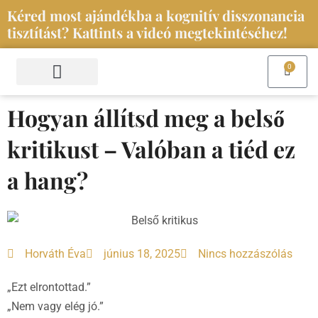
Skip
Kéred most ajándékba a kognitív disszonancia
to
tisztítást? Kattints a videó megtekintéséhez!
content
0
Kosár
Szolgáltatások és események
Iratkozz fel a hírlevelemre
Hogyan állítsd meg a belső
kritikust – Valóban a tiéd ez
a hang?
Horváth Éva
június 18, 2025
Nincs hozzászólás
„Ezt elrontottad.”
„Nem vagy elég jó.”