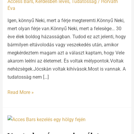
Access Bars
,
Kérdésben levés
,
Tudatosság
/
Horváth
Éva
Igen, könnyű Neki, mert a férje megteremti.Könnyű Neki,
mert olyan férje van.Könnyű Neki, mert a felesège… 30
ève élek boldog házasságban. Tudod ez azt jelenti, hogy
bármilyen eltávolodás vagy veszekedés után, amikor
megkérdeztem magam azt a választ kaptam, hogy Vele
akarom leèlni az èletemet. Ès voltak mèlypontok.Voltak
nehèzsègek.Jócskàn voltak kihívàsok.Most is vannak. A
tudatossàg nem […]
Read More »
Van
tudományos