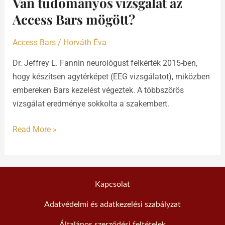
Van tudományos vizsgálat az
vizsgálat
az
Access Bars mögött?
Access
Bars
Access Bars
/
Horváth Éva
mögött?
Dr. Jeffrey L. Fannin neurológust felkérték 2015-ben,
hogy készítsen agytérképet (EEG vizsgálatot), miközben
embereken Bars kezelést végeztek. A többszörös
vizsgálat eredménye sokkolta a szakembert.
Read More »
Kapcsolat
Adatvédelmi és adatkezelési szabályzat
Általános szerződési feltételek