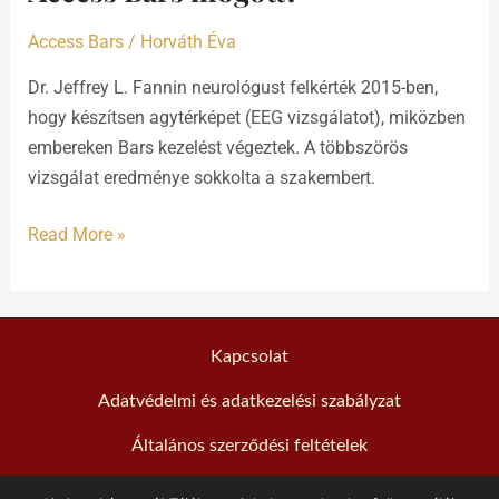
Access
Bars
Access Bars
/
Horváth Éva
mögött?
Dr. Jeffrey L. Fannin neurológust felkérték 2015-ben,
hogy készítsen agytérképet (EEG vizsgálatot), miközben
embereken Bars kezelést végeztek. A többszörös
vizsgálat eredménye sokkolta a szakembert.
Read More »
Kapcsolat
Adatvédelmi és adatkezelési szabályzat
Általános szerződési feltételek