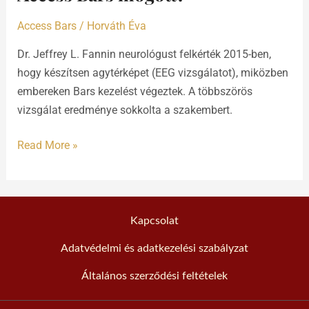
Access
Bars
Access Bars
/
Horváth Éva
mögött?
Dr. Jeffrey L. Fannin neurológust felkérték 2015-ben,
hogy készítsen agytérképet (EEG vizsgálatot), miközben
embereken Bars kezelést végeztek. A többszörös
vizsgálat eredménye sokkolta a szakembert.
Read More »
Kapcsolat
Adatvédelmi és adatkezelési szabályzat
Általános szerződési feltételek