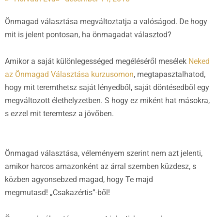
Önmagad választása megváltoztatja a valóságod. De hogy
mit is jelent pontosan, ha önmagadat választod?
Amikor a saját különlegességed megéléséről mesélek
Neked
az Önmagad Választása kurzusomon
, megtapasztalhatod,
hogy mit teremthetsz saját lényedből, saját döntésedből egy
megváltozott élethelyzetben. S hogy ez miként hat másokra,
s ezzel mit teremtesz a jövőben.
Önmagad választása, véleményem szerint nem azt jelenti,
amikor harcos amazonként az árral szemben küzdesz, s
közben agyonsebzed magad, hogy Te majd
megmutasd! „Csakazértis”-ből!