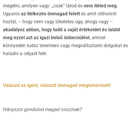
megélni, amilyen vagy: „csak” látod és
nem ítéled meg
.
Ugyanis
az ítélkezés önmagad felett
és amit otthonról
hoztál, – hogy nem vagy tökéletes úgy, ahogy vagy –
akadályoz
abban, hogy tudd a saját értékeidet és találd
meg ezzel azt az igazi belső önbecsülést
, amivel
könnyedén tudsz teremteni vagy megváltoztatni dolgokat és
haladni a céljaid felé.
Válaszd az igent, válaszd önmagad megismerését!
Hányszor gondolod magad rossznak?