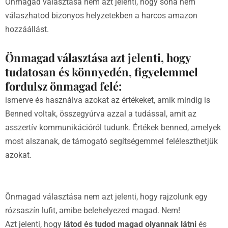
Önmagad választása nem azt jelenti, hogy soha nem
válaszhatod bizonyos helyzetekben a harcos amazon
hozzáállást.
Önmagad választása azt jelenti, hogy
tudatosan és könnyedén, figyelemmel
fordulsz önmagad felé:
ismerve és használva azokat az értékeket, amik mindig is
Benned voltak, összegyúrva azzal a tudással, amit az
asszertív kommunikációról tudunk. Értékek benned, amelyek
most alszanak, de támogató segítségemmel feléleszthetjük
azokat.
Önmagad választása nem azt jelenti, hogy rajzolunk egy
rózsaszín lufit, amibe belehelyezed magad. Nem!
Azt jelenti, hogy
látod és tudod magad olyannak látni
és