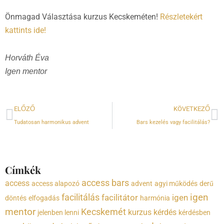
Önmagad Választása kurzus Kecskeméten!
Részletekért
kattints ide!
Horváth Éva
Igen mentor
Előző
K
ELŐZŐ
KÖVETKEZŐ
Tudatosan harmonikus advent
Bars kezelés vagy facilitálás?
Címkék
access bars
access
access alapozó
advent
agyi működés
derű
igen
facilitálás
facilitátor
igen
döntés
elfogadás
harmónia
mentor
Kecskemét
kurzus
kérdés
jelenben lenni
kérdésben