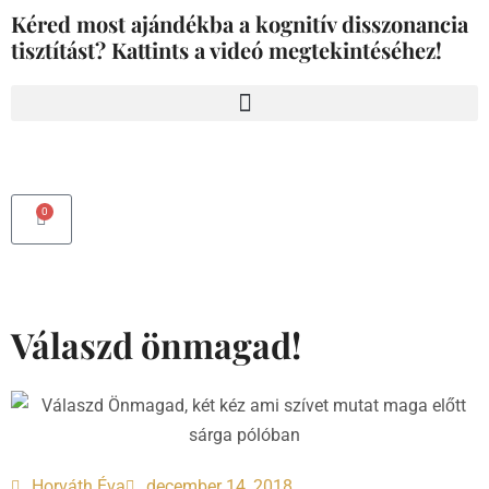
Skip
Kéred most ajándékba a kognitív disszonancia
to
tisztítást? Kattints a videó megtekintéséhez!
content
0
Kosár
Válaszd önmagad!
Horváth Éva
december 14, 2018