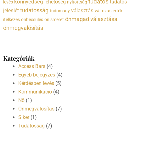
tudatos
könnyedség
lehetőség
tudatos
levés
nyitottság
tudatosság
választás
jelenlét
tudomány
változás
érték
önmagad választása
ítélkezés
önbecsülés
önismeret
önmegvalósítás
Kategóriák
Access Bars
(4)
Egyéb bejegyzés
(4)
Kérdésben levés
(5)
Kommunikáció
(4)
Nő
(1)
Önmegvalósítás
(7)
Siker
(1)
Tudatosság
(7)