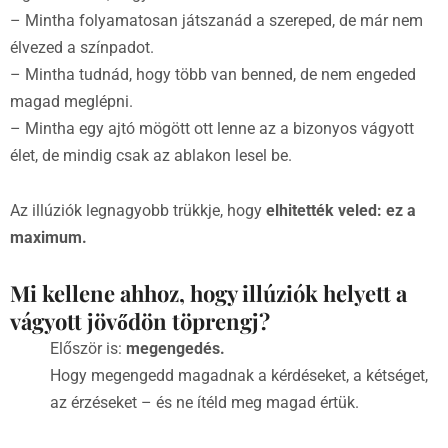
– Mintha folyamatosan játszanád a szereped, de már nem
élvezed a színpadot.
– Mintha tudnád, hogy több van benned, de nem engeded
magad meglépni.
– Mintha egy ajtó mögött ott lenne az a bizonyos vágyott
élet, de mindig csak az ablakon lesel be.
Az illúziók legnagyobb trükkje, hogy
elhitették veled: ez a
maximum.
Mi kellene ahhoz, hogy illúziók helyett a
vágyott jövődön töprengj?
Először is:
megengedés.
Hogy megengedd magadnak a kérdéseket, a kétséget,
az érzéseket – és ne ítéld meg magad értük.