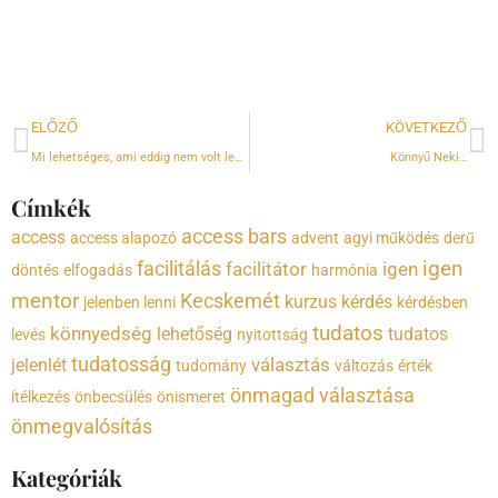
Előző
K
ELŐZŐ
KÖVETKEZŐ
Mi lehetséges, ami eddig nem volt lehetsèges?
Könnyű Neki…
Címkék
access bars
access
access alapozó
advent
agyi működés
derű
igen
facilitálás
facilitátor
igen
döntés
elfogadás
harmónia
mentor
Kecskemét
kurzus
kérdés
jelenben lenni
kérdésben
tudatos
könnyedség
lehetőség
tudatos
levés
nyitottság
tudatosság
választás
jelenlét
tudomány
változás
érték
önmagad választása
ítélkezés
önbecsülés
önismeret
önmegvalósítás
Kategóriák