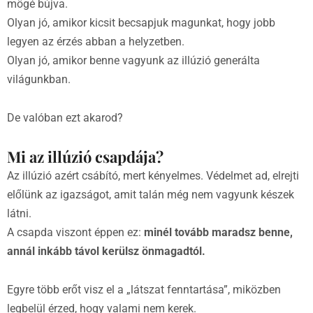
mögé bújva.
Olyan jó, amikor kicsit becsapjuk magunkat, hogy jobb
legyen az érzés abban a helyzetben.
Olyan jó, amikor benne vagyunk az illúzió generálta
világunkban.
De valóban ezt akarod?
Mi az illúzió csapdája?
Az illúzió azért csábító, mert kényelmes. Védelmet ad, elrejti
előlünk az igazságot, amit talán még nem vagyunk készek
látni.
A csapda viszont éppen ez:
minél tovább maradsz benne,
annál inkább távol kerülsz önmagadtól.
Egyre több erőt visz el a „látszat fenntartása”, miközben
legbelül érzed, hogy valami nem kerek.