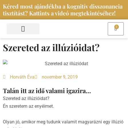
Skip
Kéred most ajándékba a kognitív disszonancia
to
tisztítást? Kattints a videó megtekintéséhez!
content
0
Kosár
Szolgáltatások és események
Iratkozz fel a hírlevelemre
Szereted az illúzióidat?
Horváth Éva
november 9, 2019
Talán itt az idő valami igazira…
Szereted az illúzióidat?
Én szeretem az enyéimet.
Olyan jó, amikor meg tudunk valamit magyarázni egy illúzió