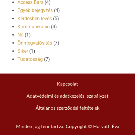
Access Bars
(4)
Egyéb bejegyzés
(4)
Kérdésben levés
(5)
Kommunikáció
(4)
Nő
(1)
Önmegvalósítás
(7)
Siker
(1)
Tudatosság
(7)
Kapcsolat
Adatvédelmi és adatkezelési szabályzat
Általános szerződési feltételek
Minden jog fenntartva. Copyright © Horváth Éva