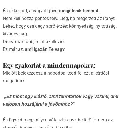
És akkor, ott, a vágyott jövő
megjelenik benned
.
Nem kell hozzá pontos terv. Elég, ha megérzed az irányt.
Lehet, hogy csak egy apró érzés: könnyedség, nyitottság,
kíváncsiság.
De ez már több, mint az illúzió.
Ez már az,
ami igazán Te vagy
.
Egy gyakorlat a mindennapokra:
Mielőtt belekezdesz a napodba, tedd fel ezt a kérdést
magadnak:
„Ez most egy illúzió, amit fenntartok vagy valami, ami
valóban hozzájárul a jövőmhöz?”
És figyeld meg, milyen választ kapsz belülről – nem az
elmétől, hanem a belső tudásodból.