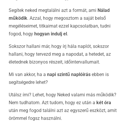
Segítek neked megtalálni azt a formát, ami
Nálad
működik
. Azzal, hogy megosztom a saját belső
megéléseimet, titkaimat ezzel kapcsolatban, tudni
fogod, hogy
hogyan indulj el
.
Sokszor hallani már, hogy írj hála naplót, sokszor
hallani, hogy tervezd meg a napodat, a hetedet, az
életednek bizonyos részeit, időintervallumait.
Mi van akkor, ha a
napi szintű naplóírás
ebben is
segítségedre lehet?
Utálsz írni? Lehet, hogy Neked valami más működik?
Nem tudhatom. Azt tudom, hogy ez után a
két óra
után meg fogod találni azt az egyszerű eszközt, amit
örömmel fogsz használni.