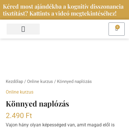
Skip
Kéred most ajándékba a kognitív disszonancia
to
tisztítást? Kattints a videó megtekintéséhez!
content
0
Kosár
Szolgáltatások és események
Iratkozz fel a hírlevelemre
Könnyed
naplózás
mennyiség
Kezdőlap
/
Online kurzus
/ Könnyed naplózás
Online kurzus
Könnyed naplózás
2.490
Ft
Vajon hány olyan képességed van, amit magad elől is