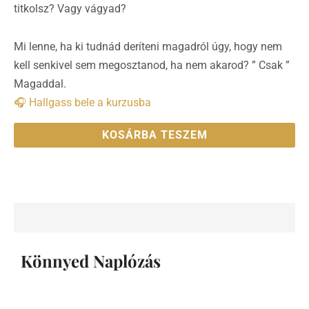
titkolsz? Vagy vágyad?
Mi lenne, ha ki tudnád deríteni magadról úgy, hogy nem
kell senkivel sem megosztanod, ha nem akarod? ” Csak ”
Magaddal.
🎧 Hallgass bele a kurzusba
KOSÁRBA TESZEM
Leírás
Könnyed Naplózás