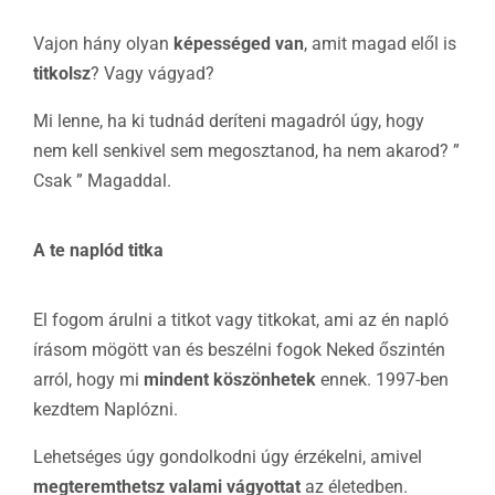
Vajon hány olyan
képességed van
, amit magad elől is
titkolsz
? Vagy vágyad?
Mi lenne, ha ki tudnád deríteni magadról úgy, hogy
nem kell senkivel sem megosztanod, ha nem akarod? ”
Csak ” Magaddal.
A te naplód titka
El fogom árulni a titkot vagy titkokat, ami az én napló
írásom mögött van és beszélni fogok Neked őszintén
arról, hogy mi
mindent köszönhetek
ennek. 1997-ben
kezdtem Naplózni.
Lehetséges úgy gondolkodni úgy érzékelni, amivel
megteremthetsz valami vágyottat
az életedben.