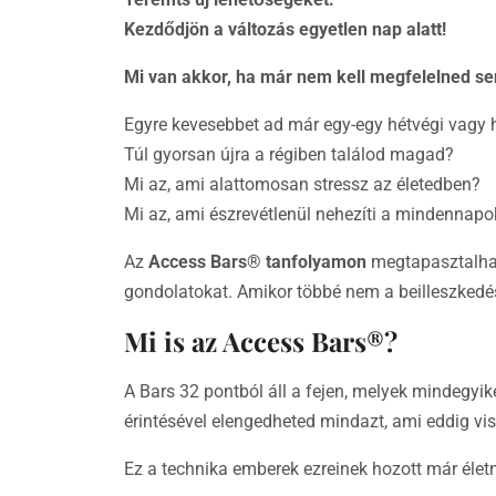
Kezdődjön a változás egyetlen nap alatt!
Mi van akkor, ha már nem kell megfelelned 
Egyre kevesebbet ad már egy-egy hétvégi vagy
Túl gyorsan újra a régiben találod magad?
Mi az, ami alattomosan stressz az életedben?
Mi az, ami észrevétlenül nehezíti a mindennapo
Az
Access Bars® tanfolyamon
megtapasztalhato
gondolatokat. Amikor többé nem a beilleszkedé
Mi is az Access Bars®?
A Bars 32 pontból áll a fejen, melyek mindegyike
érintésével elengedheted mindazt, ami eddig vis
Ez a technika emberek ezreinek hozott már élet