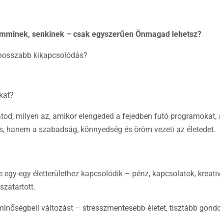
semminek, senkinek – csak egyszerűen Önmagad lehetsz?
 hosszabb kikapcsolódás?
kat?
d, milyen az, amikor elengeded a fejedben futó programokat, a
s, hanem a szabadság, könnyedség és öröm vezeti az életedet.
 egy-egy életterülethez kapcsolódik – pénz, kapcsolatok, kreativi
szatartott.
minőségbeli változást – stresszmentesebb életet, tisztább gon