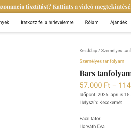
zonancia tisztítást? Kattints a videó megtekintésé
nyek
Iratkozz fel a hírlevelemre
Rólam
Ajándék
Bars
Kezdőlap
/
Személyes tan
tanfolyam
Személyes tanfolyam
Kecskeméten
Bars tanfolya
Horváth
Évával
57.000
Ft
–
114
mennyiség
Időpont: 2026. április 1
Helyszín: Kecskemét
Facilitátor:
Horváth Éva