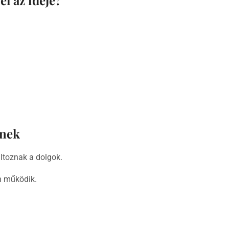
knek
ltoznak a dolgok.
n működik.