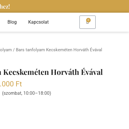
hez!
0
Kosár
Blog
Kapcsolat
folyam
/ Bars tanfolyam Kecskeméten Horváth Évával
m Kecskeméten Horváth Évával
.000
Ft
8. (szombat, 10:00–18:00)