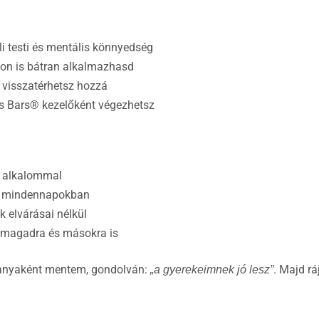
li testi és mentális könnyedség
hon is bátran alkalmazhasd
 visszatérhetsz hozzá
s Bars® kezelőként végezhetsz
ő alkalommal
 a mindennapokban
 elvárásai nélkül
 magadra és másokra is
 anyaként mentem, gondolván:
. Majd rá
„a gyerekeimnek jó lesz”