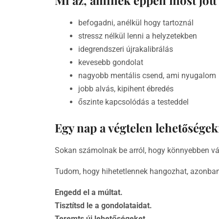
befogadni, anélkül hogy tartoznál
stressz nélkül lenni a helyzetekben
idegrendszeri újrakalibrálás
kevesebb gondolat
nagyobb mentális csend, ami nyugalom
jobb alvás, kipihent ébredés
őszinte kapcsolódás a testeddel
Egy nap a végtelen lehetősége
Sokan számolnak be arról, hogy könnyebben vá
Tudom, hogy hihetetlennek hangozhat, azonba
Engedd el a múltat.
Tisztítsd le a gondolataidat.
Teremts új lehetőségeket.