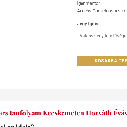
Igenmentor
Access Consciousness min
Jegy típus
KOSÁRBA TE
ars tanfolyam Kecskeméten Horváth Éváv
el az ideje?