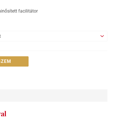
ősített facilitátor
SZEM
al