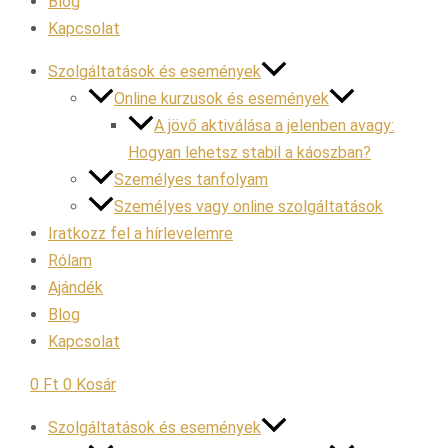
Blog
Kapcsolat
Szolgáltatások és események
Online kurzusok és események
A jövő aktiválása a jelenben avagy:
Hogyan lehetsz stabil a káoszban?
Személyes tanfolyam
Személyes vagy online szolgáltatások
Iratkozz fel a hírlevelemre
Rólam
Ajándék
Blog
Kapcsolat
0
Ft
0
Kosár
Szolgáltatások és események