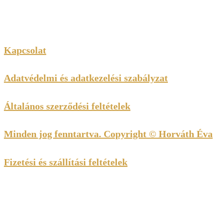
Kapcsolat
Adatvédelmi és adatkezelési szabályzat
Általános szerződési feltételek
Minden jog fenntartva. Copyright © Horváth Éva
Fizetési és szállítási feltételek
Kedves Látogató! Tájékoztatjuk, hogy a honlap felhasználói
élmény fokozásának érdekében sütiket alkalmazunk. A