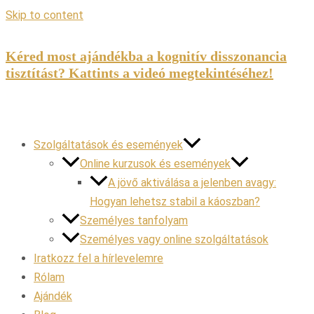
Skip to content
Kéred most ajándékba a kognitív disszonancia
tisztítást? Kattints a videó megtekintéséhez!
Szolgáltatások és események
Online kurzusok és események
A jövő aktiválása a jelenben avagy:
Hogyan lehetsz stabil a káoszban?
Személyes tanfolyam
Személyes vagy online szolgáltatások
Iratkozz fel a hírlevelemre
Rólam
Ajándék