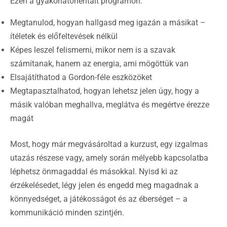
Ezen a gyakorlatorientált programon:
Megtanulod, hogyan hallgasd meg igazán a másikat –
ítéletek és előfeltevések nélkül
Képes leszel felismerni, mikor nem is a szavak
számítanak, hanem az energia, ami mögöttük van
Elsajátíthatod a Gordon-féle eszközöket
Megtapasztalhatod, hogyan lehetsz jelen úgy, hogy a
másik valóban meghallva, meglátva és megértve érezze
magát
Most, hogy már megvásároltad a kurzust, egy izgalmas
utazás részese vagy, amely során mélyebb kapcsolatba
léphetsz önmagaddal és másokkal. Nyisd ki az
érzékelésedet, légy jelen és engedd meg magadnak a
könnyedséget, a játékosságot és az éberséget – a
kommunikáció minden szintjén.