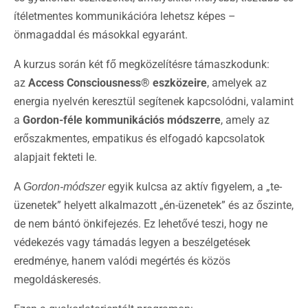
ítéletmentes kommunikációra lehetsz képes –
önmagaddal és másokkal egyaránt.
A kurzus során két fő megközelítésre támaszkodunk:
az
Access Consciousness® eszközeire
, amelyek az
energia nyelvén keresztül segítenek kapcsolódni, valamint
a
Gordon-féle kommunikációs módszerre
, amely az
erőszakmentes, empatikus és elfogadó kapcsolatok
alapjait fekteti le.
A
egyik kulcsa az aktív figyelem, a „te-
Gordon-módszer
üzenetek” helyett alkalmazott „én-üzenetek” és az őszinte,
de nem bántó önkifejezés. Ez lehetővé teszi, hogy ne
védekezés vagy támadás legyen a beszélgetések
eredménye, hanem valódi megértés és közös
megoldáskeresés.