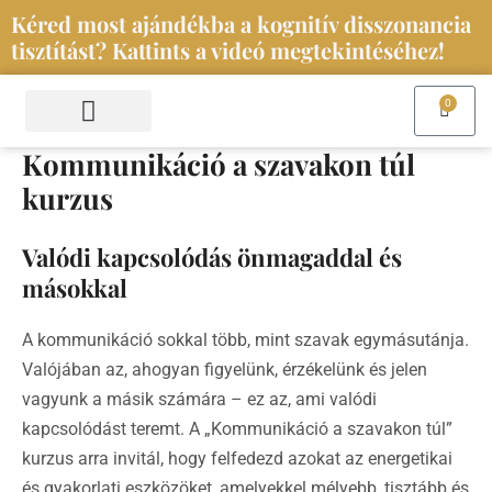
Skip
Kéred most ajándékba a kognitív disszonancia
to
tisztítást? Kattints a videó megtekintéséhez!
content
0
Kosár
Kommunikáció a szavakon túl
Szolgáltatások és események
Iratkozz fel a hírlevelemre
kurzus
Valódi kapcsolódás önmagaddal és
másokkal
A kommunikáció sokkal több, mint szavak egymásutánja.
Valójában az, ahogyan figyelünk, érzékelünk és jelen
vagyunk a másik számára – ez az, ami valódi
kapcsolódást teremt. A „Kommunikáció a szavakon túl”
kurzus arra invitál, hogy felfedezd azokat az energetikai
és gyakorlati eszközöket, amelyekkel mélyebb, tisztább és