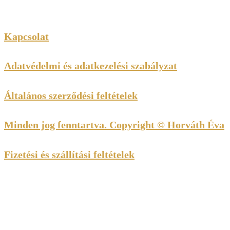
Kapcsolat
Adatvédelmi és adatkezelési szabályzat
Általános szerződési feltételek
Minden jog fenntartva. Copyright © Horváth Éva
Fizetési és szállítási feltételek
Kedves Látogató! Tájékoztatjuk, hogy a honlap felhasználói
élmény fokozásának érdekében sütiket alkalmazunk. A
honlapunk használatával ön a tájékoztatásunkat tudomásul