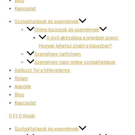
Blog
Kapcsolat
Szolgáltatások és események
Online kurzusok és események
A jövő aktiválása a jelenben avagy:
Hogyan lehetsz stabil a káoszban?
Személyes tanfolyam
Személyes vagy online szolgáltatások
Iratkozz fel a hírlevelemre
Rólam
Ajándék
Blog
Kapcsolat
0
Ft
0
Kosár
Szolgáltatások és események