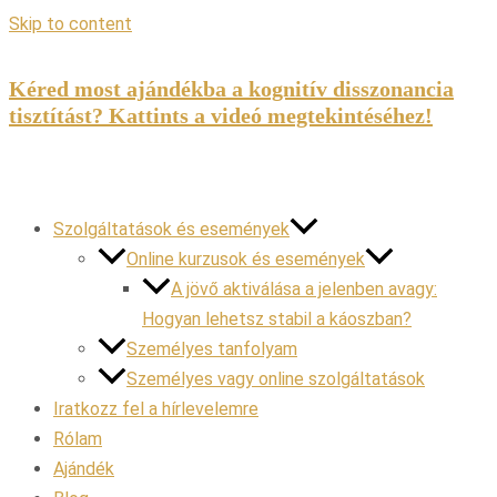
Skip to content
Kéred most ajándékba a kognitív disszonancia
tisztítást? Kattints a videó megtekintéséhez!
Szolgáltatások és események
Online kurzusok és események
A jövő aktiválása a jelenben avagy:
Hogyan lehetsz stabil a káoszban?
Személyes tanfolyam
Személyes vagy online szolgáltatások
Iratkozz fel a hírlevelemre
Rólam
Ajándék